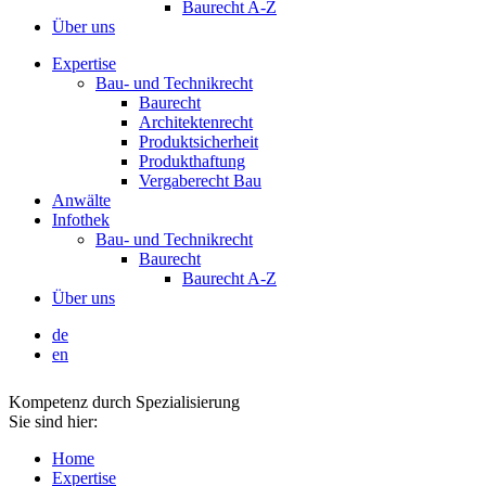
Baurecht A-Z
Über uns
Expertise
Bau- und Technikrecht
Baurecht
Architektenrecht
Produktsicherheit
Produkthaftung
Vergaberecht Bau
Anwälte
Infothek
Bau- und Technikrecht
Baurecht
Baurecht A-Z
Über uns
de
en
Kompetenz durch Spezialisierung
Sie sind hier:
Home
Expertise