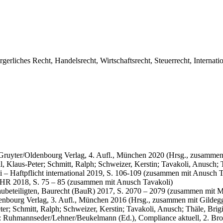
erliches Recht, Handelsrecht, Wirtschaftsrecht, Steuerrecht, Internati
 Gruyter/Oldenbourg Verlag, 4. Aufl., München 2020 (Hrsg., zusammen 
, Klaus-Peter; Schmitt, Ralph; Schweizer, Kerstin; Tavakoli, Anusch; T
 – Haftpflicht international 2019, S. 106-109 (zusammen mit Anusch T
bHR 2018, S. 75 – 85 (zusammen mit Anusch Tavakoli)
ubeteiligten, Baurecht (BauR) 2017, S. 2070 – 2079 (zusammen mit Mi
denbourg Verlag, 3. Aufl., München 2016 (Hrsg., zusammen mit Gildegg
ter; Schmitt, Ralph; Schweizer, Kerstin; Tavakoli, Anusch; Thäle, Brig
, in: Ruhmannseder/Lehner/Beukelmann (Ed.), Compliance aktuell, 2. Bro