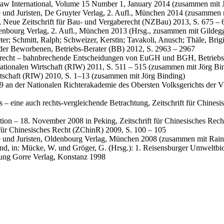
s Law International, Volume 15 Number 1, January 2014 (zusammen mit 
e und Juristen, De Gruyter Verlag, 2. Aufl., München 2014 (zusammen 
 Neue Zeitschrift für Bau- und Vergaberecht (NZBau) 2013, S. 675 – 
denbourg Verlag, 2. Aufl., München 2013 (Hrsg., zusammen mit Gildegg
ter; Schmitt, Ralph; Schweizer, Kerstin; Tavakoli, Anusch; Thäle, Brig
der Beworbenen, Betriebs-Berater (BB) 2012, S. 2963 – 2967
recht – bahnbrechende Entscheidungen von EuGH und BGH, Betriebs-
ationalen Wirtschaft (RIW) 2011, S. 511 – 515 (zusammen mit Jörg Bi
rtschaft (RIW) 2010, S. 1–13 (zusammen mit Jörg Binding)
 an der Nationalen Richterakademie des Obersten Volksgerichts der VR
– eine auch rechts-vergleichende Betrachtung, Zeitschrift für Chine
ion – 18. November 2008 in Peking, Zeitschrift für Chinesisches Rec
t für Chinesisches Recht (ZChinR) 2009, S. 100 – 105
e und Juristen, Oldenbourg Verlag, München 2008 (zusammen mit Rain
d, in: Mücke, W. und Gröger, G. (Hrsg.): 1. Reisensburger Umweltbi
rtung Gorre Verlag, Konstanz 1998