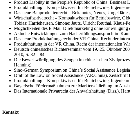
Product Liability in the People’s Republic of China, Busines
Produkthaftung – Kompaktwissen für Betriebswirte, Ingenieur
Das neue Bauproduktenrecht – Bekanntes, Neues, Ungeklärtes,
Wirtschaftsprivatrecht – Kompaktwissen für Betriebswirte, Ol
Tobias; Harriehausen, Simone; Jautz, Ulrich; Reuthal, Klaus-Pe
Möglichkeiten des E-Mail-Direktmarketing ohne Einwilligung 
Aktuelle Entwicklungen zum Nacherfüllungsanspruch im Kauf
Das neue Produkthaftungsrecht der VR China, Recht der intern
Produkthaftung in der VR China, Recht der internationalen Wi
Deutsch-chinesisches Richterseminar vom 19.-25. Oktober 2009
2010, S. 82 – 84
Die Beweiswürdigung des Zeugen im chinesischen Zivilprozess 
Henning)
Sino-German Symposium on China´s Social Assistance Legislat
Draft of the Law on Social Assistance (V.R.China), Zeitschrif
Produkthaftung – Kompaktwissen für Betriebswirte, Ingenieur
Bayerische Fördermaßnahmen zur Markterschließung im Auslan
Das Internationale Privatrecht der Anwaltshaftung (Diss.), Ha
Kontakt