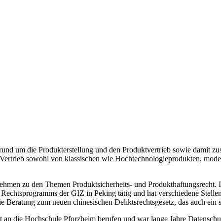
gen rund um die Produkterstellung und den Produktvertrieb sowie dam
Vertrieb sowohl von klassischen wie Hochtechnologieprodukten, moder
rnehmen zu den Themen Produktsicherheits- und Produkthaftungsrecht. 
Rechtsprogramms der GIZ in Peking tätig und hat verschiedene Stellen 
ie Beratung zum neuen chinesischen Deliktsrechtsgesetz, das auch ein 
ht an die Hochschule Pforzheim berufen und war lange Jahre Datenschu