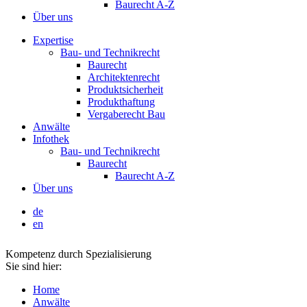
Baurecht A-Z
Über uns
Expertise
Bau- und Technikrecht
Baurecht
Architektenrecht
Produktsicherheit
Produkthaftung
Vergaberecht Bau
Anwälte
Infothek
Bau- und Technikrecht
Baurecht
Baurecht A-Z
Über uns
de
en
Kompetenz durch Spezialisierung
Sie sind hier:
Home
Anwälte