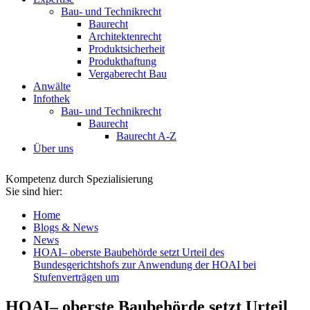
Bau- und Technikrecht
Baurecht
Architektenrecht
Produktsicherheit
Produkthaftung
Vergaberecht Bau
Anwälte
Infothek
Bau- und Technikrecht
Baurecht
Baurecht A-Z
Über uns
Kompetenz durch Spezialisierung
Sie sind hier:
Home
Blogs & News
News
HOAI– oberste Baubehörde setzt Urteil des
Bundesgerichtshofs zur Anwendung der HOAI bei
Stufenverträgen um
HOAI– oberste Baubehörde setzt Urteil