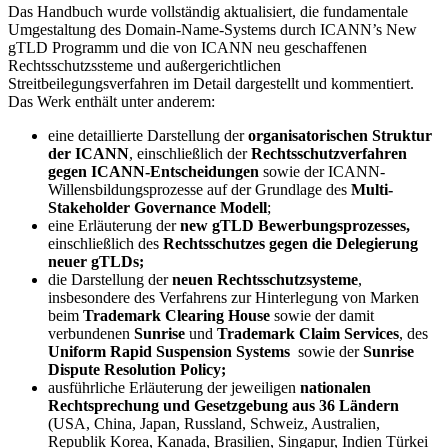
Das Handbuch wurde vollständig aktualisiert, die fundamentale
Umgestaltung des Domain-Name-Systems durch ICANN’s New
gTLD Programm und die von ICANN neu geschaffenen
Rechtsschutzssteme und außergerichtlichen
Streitbeilegungsverfahren im Detail dargestellt und kommentiert.
Das Werk enthält unter anderem:
eine detaillierte Darstellung der
organisatorischen Struktur
der ICANN
, einschließlich der
Rechtsschutzverfahren
gegen ICANN-Entscheidungen
sowie der ICANN-
Willensbildungsprozesse auf der Grundlage des
Multi-
Stakeholder Governance Modell
;
eine Erläuterung der
new gTLD Bewerbungsprozesses,
einschließlich des
Rechtsschutzes gegen die Delegierung
neuer gTLDs;
die Darstellung der
neuen Rechtsschutzsysteme
,
insbesondere des Verfahrens zur Hinterlegung von Marken
beim
Trademark Clearing House
sowie der damit
verbundenen
Sunrise
und
Trademark Claim Services
, des
Uniform Rapid Suspension Systems
sowie der
Sunrise
Dispute Resolution Policy;
ausführliche Erläuterung der jeweiligen
nationalen
Rechtsprechung und Gesetzgebung aus 36 Ländern
(USA, China, Japan, Russland, Schweiz, Australien,
Republik Korea, Kanada, Brasilien, Singapur, Indien Türkei