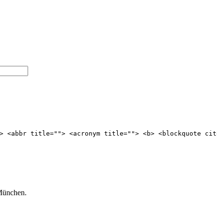
> <abbr title=""> <acronym title=""> <b> <blockquote cit
 München.