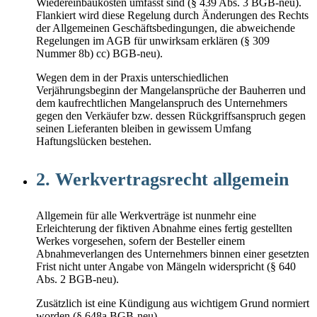
Wiedereinbaukosten umfasst sind (§ 439 Abs. 3 BGB-neu).
Flankiert wird diese Regelung durch Änderungen des Rechts
der Allgemeinen Geschäftsbedingungen, die abweichende
Regelungen im AGB für unwirksam erklären (§ 309
Nummer 8b) cc) BGB-neu).
Wegen dem in der Praxis unterschiedlichen
Verjährungsbeginn der Mangelansprüche der Bauherren und
dem kaufrechtlichen Mangelanspruch des Unternehmers
gegen den Verkäufer bzw. dessen Rückgriffsanspruch gegen
seinen Lieferanten bleiben in gewissem Umfang
Haftungslücken bestehen.
2. Werkvertragsrecht allgemein
Allgemein für alle Werkverträge ist nunmehr eine
Erleichterung der fiktiven Abnahme eines fertig gestellten
Werkes vorgesehen, sofern der Besteller einem
Abnahmeverlangen des Unternehmers binnen einer gesetzten
Frist nicht unter Angabe von Mängeln widerspricht (§ 640
Abs. 2 BGB-neu).
Zusätzlich ist eine Kündigung aus wichtigem Grund normiert
worden (§ 648a BGB-neu).